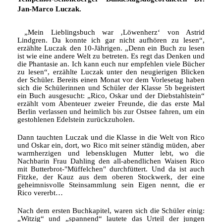
Jan-Marco Luczak.
Mein Lieblingsbuch war ‚Löwenherz‘ von Astrid
Lindgren. Da konnte ich gar nicht aufhören zu lesen“,
erzählte Luczak den 10-Jährigen. „Denn ein Buch zu lesen
ist wie eine andere Welt zu betreten. Es regt das Denken und
die Phantasie an. Ich kann euch nur empfehlen viele Bücher
zu lesen“, erzählte Luczak unter den neugierigen Blicken
der Schüler. Bereits einen Monat vor dem Vorlesetag haben
sich die Schülerinnen und Schüler der Klasse 5b begeistert
ein Buch ausgesucht: „Rico, Oskar und der Diebstahlstein“
erzählt vom Abenteuer zweier Freunde, die das erste Mal
Berlin verlassen und heimlich bis zur Ostsee fahren, um ein
gestohlenen Edelstein zurückzuholen.
Dann tauchten Luczak und die Klasse in die Welt von Rico
und Oskar ein, dort, wo
Rico mit seiner ständig müden, aber
warmherzigen und lebensklugen Mutter lebt, wo die
Nachbarin Frau Dahling den all-abendlichen Waisen Rico
mit Butterbrot-"Müffelchen" durchfüttert. Und da ist auch
Fitzke, der Kauz aus dem oberen Stockwerk, der eine
geheimnisvolle Steinsammlung sein Eigen nennt, die er
Rico vererbt
Nach dem ersten Buchkapitel, waren sich die Schüler einig:
Witzig“ und „spannend“ lautete das Urteil der jungen