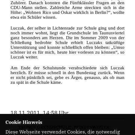
Zuhörer. Danach konnten die Fünftklässler Fragen an den
CDU-Mann stellen. Zahlreiche Arme streckten sich in die
Höhe: „Wohnen Rico und Oskar wirklich in Berlin?“, wollte
etwa ein Schüler wissen.
Luczak, der selber in Lichtenrade zur Schule ging und dort
noch immer wohnt, liegt die Grundschule im Taunusviertel
ganz besonders am Herzen. Die im Sommer 2009 von der
Schließung bedrohte Schule erhielt Luczaks tatkräftige
Unterstützung und konnte schließlich offen bleiben: „Umso
schöner ist es für mich, heute hier vorlesen zu können“, so
Luczak weiter.
Am Ende der Schulstunde verabschiedete sich Luczak
herzlich. Er müsse schnell in den Bundestag zurück. Wenn
er nicht pünktlich sei, gebe es Ärger, genauso, als ob man
zu spät in die Schule käme.
18.11.2011, 14:58 Uhr
Cookie Hinweis
TAUNUS GRUNDSCHULE
,
BUNDESWEITER
Diese Webseite verwendet Cookies, die notwendig
VORLESETAG