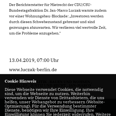
Der Berichterstatter für Mietrecht der CDU/CSU-
Bundestagsfraktion Dr. Jan-Marco Luczak warnte zudem
vor einer Wohnungsbau-Blockade: „Investoren werden
durch diesen Schwebezustand gebremst und sind
gezwungen abzuwarten. Wir verlieren viel wertvolle Zeit,
um die Probleme anzugehen."
13.04.2019, 07:00 Uhr
www.luczak-berlin.de
Cookie Hinweis
BUNDESPOLITIK
,
BAUEN UND WOHNEN
,
SOZIALES
,
JUSTIZ UND RECHT
,
JAN-MARCO
LUCZAK
,
2019
Diese Webseite verwendet Cookies, die notwendig
sind, um die Webseite zu nutzen. Weiterhin
verwenden wir Dienste von Drittanbietern, die uns
helfen, unser Webangebot zu verbessern (Website-
Optmierung). Für die Verwendung bestimmter
Internetseite der
Dienste, benötigen wir Ihre Einwilligung. Ihre
CDU Lichtenrade
Einwilligung können Sie jederzeit widerrufen. Weitere