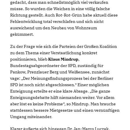
gedacht, dass man schnellstmöglich viel verkaufen
müsse. So wurden die Weichen in eine völlig falsche
Richtung gestellt. Auch Rot-Rot-Grün habe aktuell diese
Fehlentwicklung total verschlafen und sich nicht
ausreichend um den Neubau von Wohnraum
gekümmert.
Zu der Frage wie sich die Parteien der Großen Koalition
zu dem Thema einer Verstaatlichung konkret
positionieren, blieb
Klaus Mindrup
,
Bundestagsabgeordneter der SPD, zuständig für
Pankow, Prenzlauer Berg und Weißensee, zunächst
vage: „Der Meinungsfindungsprozess bei der Berliner
SPD ist noch nicht abgeschlossen.“ Einer möglichen
Enteignung erteilte er eine klare Absage. „Die ganze
Enteignungsdebatte hilft niemanden weiter. Vor allem
aber löst es keine Probleme“, so Mindrup. Man brauche
stattdessen bessere Mietgesetze und einen vernünftigen
Umgang miteinander.
Klarer äußerte sich hingegen Dr. Jan-Marco Luczak,