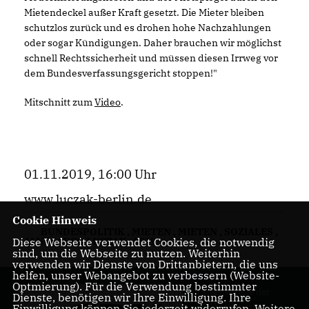
Mietendeckel außer Kraft gesetzt. Die Mieter bleiben
schutzlos zurück und es drohen hohe Nachzahlungen
oder sogar Kündigungen. Daher brauchen wir möglichst
schnell Rechtssicherheit und müssen diesen Irrweg vor
dem Bundesverfassungsgericht stoppen!"
Mitschnitt zum
Video
.
01.11.2019, 16:00 Uhr
www.luczak-berlin.de
Cookie Hinweis
BUNDESPOLITIK
,
MIETEN
,
MIETEN
,
SOZIALES
,
JAN-MARCO LUCZAK
,
2019
Diese Webseite verwendet Cookies, die notwendig
sind, um die Webseite zu nutzen. Weiterhin
verwenden wir Dienste von Drittanbietern, die uns
helfen, unser Webangebot zu verbessern (Website-
Optmierung). Für die Verwendung bestimmter
Internetseite der
Dienste, benötigen wir Ihre Einwilligung. Ihre
CDU Lichtenrade
Einwilligung können Sie jederzeit widerrufen. Weitere