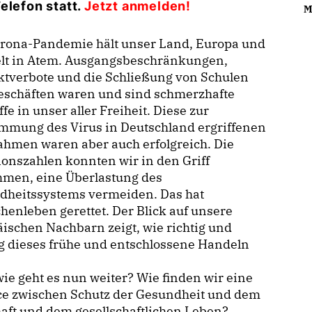
Telefon
statt.
Jetzt anmelden!
M
orona-Pandemie hält unser Land, Europa und
elt in Atem. Ausgangsbeschränkungen,
ktverbote und die Schließung von Schulen
eschäften waren und sind schmerzhafte
ffe in unser aller Freiheit. Diese zur
mmung des Virus in Deutschland ergriffenen
hmen waren aber auch erfolgreich. Die
ionszahlen konnten wir in den Griff
men, eine Überlastung des
dheitssystems vermeiden. Das hat
enleben gerettet. Der Blick auf unsere
ischen Nachbarn zeigt, wie richtig und
g dieses frühe und entschlossene Handeln
ie geht es nun weiter? Wie finden wir eine
ce zwischen Schutz der Gesundheit und dem
ft und dem gesellschaftlichen Leben?