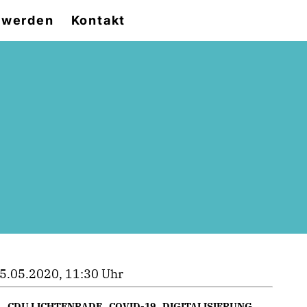
d werden
Kontakt
5.05.2020, 11:30 Uhr
CDU LICHTENRADE
,
COVID-19
,
DIGITALISIERUNG
,