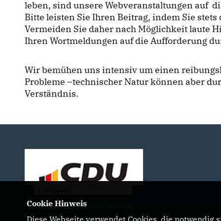
leben, sind unsere Webveranstaltungen auf di
Bitte leisten Sie Ihren Beitrag, indem Sie ste
Vermeiden Sie daher nach Möglichkeit laute 
Ihren Wortmeldungen auf die Aufforderung du
Wir bemühen uns intensiv um einen reibungslo
Probleme –technischer Natur können aber durc
Verständnis.
Cookie Hinweis
Internetseite der CDU Lichtenrade
Diese Webseite verwendet Cookies, die notwendig si