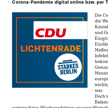
Corona-Pandemie digital
online
bzw. per
Die C
die W
Konta
und G
Eingri
Eindä
Maßna
Infekt
bekom
Gesun
Mensch
europä
wichti
war.
Doch w
Balan
notwendigen Wiederanfahren unserer Wirtscha