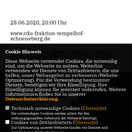
28.06.2020, 20:00 Uhr
www.cdu-fraktion-tempelhof-
schoeneberg.de
Cookie Hinweis
LICHTENRADE
,
KINDER
,
SOZIALES
,
HAGEN
KLIEM
,
PATRICK LIESENER
,
CHRISTIAN ZANDER
,
Diese Webseite verwendet Cookies, die notwendig
2020
sind, um die Webseite zu nutzen. Weiterhin
verwenden wir Dienste von Drittanbietern, die uns
helfen, unser Webangebot zu verbessern (Website-
Optmierung). Für die Verwendung bestimmter
Internetseite der
Dienste, benötigen wir Ihre Einwilligung. Ihre
CDU Lichtenrade
Einwilligung können Sie jederzeit widerrufen. Weitere
Informationen finden Sie in unserer
Datenschutzerklärung
.
Technisch notwendige Cookies (
Übersicht
)
Die notwendigen Cookies werden allein für den
IMPRESSUM
DATENSCHUTZ
KONTAKT
ordnungsgemäßen Gebrauch der Webseite benötigt.
Cookies von Drittanbietern (
Übersicht
)
Zur Optimierung unserer Webseite binden wir Dienste und