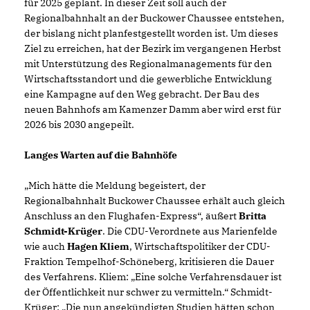
für 2025 geplant. In dieser Zeit soll auch der
Regionalbahnhalt an der Buckower Chaussee entstehen,
der bislang nicht planfestgestellt worden ist. Um dieses
Ziel zu erreichen, hat der Bezirk im vergangenen Herbst
mit Unterstützung des Regionalmanagements für den
Wirtschaftsstandort und die gewerbliche Entwicklung
eine Kampagne auf den Weg gebracht. Der Bau des
neuen Bahnhofs am Kamenzer Damm aber wird erst für
2026 bis 2030 angepeilt.
Langes Warten auf die Bahnhöfe
Mich hätte die Meldung begeistert, der
Regionalbahnhalt Buckower Chaussee erhält auch gleich
Anschluss an den Flughafen-Express“, äußert
Britta
Schmidt-Krüger
. Die CDU-Verordnete aus Marienfelde
wie auch
Hagen Kliem
, Wirtschaftspolitiker der CDU-
Fraktion Tempelhof-Schöneberg, kritisieren die Dauer
des Verfahrens. Kliem: „Eine solche Verfahrensdauer ist
der Öffentlichkeit nur schwer zu vermitteln.“ Schmidt-
Krüger: „Die nun angekündigten Studien hätten schon