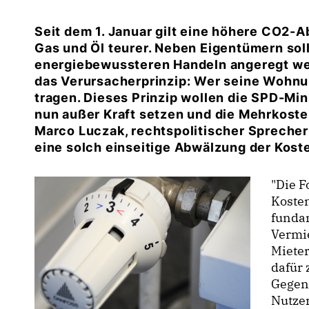
Seit dem 1. Januar gilt eine höhere CO2-
Gas und Öl teurer. Neben Eigentümern sol
energiebewussteren Handeln angeregt werd
das Verursacherprinzip: Wer seine Wohnun
tragen. Dieses Prinzip wollen die SPD-Min
nun außer Kraft setzen und die Mehrkosten
Marco Luczak
, rechtspolitischer Spreche
eine solch einseitige Abwälzung der Koste
"Die F
Kosten
funda
Vermi
Mieter
dafür 
Gegent
Nutzer