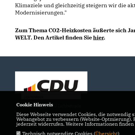
Klimaziele und gleichzeitig steigern wir die a
Modernisierungen."
Zum Thema CO2-Heizkosten äußerte sich Jan
WELT. Den Artikel finden Sie
hier
.
Cookie Hinweis
Internetseite der CDU Lichtenrade
Diese Webseite verwendet Cookies, die notwendig si
Webangebot zu verbessern (Website-Optmierung). Fü
jederzeit widerrufen. Weitere Informationen finden
Technisch notwendige Cookies (
Übersicht
)
IMPRESSUM
DATENSCHUTZ
KONTAKT