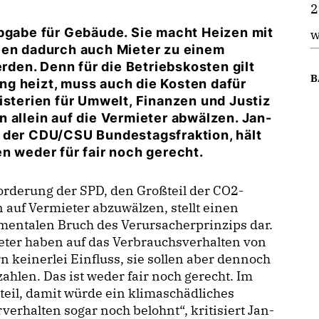
2
Abgabe für Gebäude. Sie macht Heizen mit
w
len dadurch auch Mieter zu einem
en. Denn für die Betriebskosten gilt
B
g heizt, muss auch die Kosten dafür
isterien für Umwelt, Finanzen und Justiz
 allein auf die Vermieter abwälzen.
Jan-
r der CDU/CSU Bundestagsfraktion, hält
n weder für fair noch gerecht.
orderung der SPD, den Großteil der CO2-
 auf Vermieter abzuwälzen, stellt einen
mentalen Bruch des Verursacherprinzips dar.
eter haben auf das Verbrauchsverhalten von
n keinerlei Einfluss, sie sollen aber dennoch
zahlen. Das ist weder fair noch gerecht. Im
eil, damit würde ein klimaschädliches
verhalten sogar noch belohnt“, kritisiert Jan-