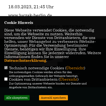
18.03.2023, 21:45 Uhr
www.luczak-berlin.de
Cookie Hinweis
TEMPELHOF-SCHöNEBERG
,
WIRTSCHAFT
,
Diese Webseite verwendet Cookies, die notwendig
SOZIALES
,
2023
sind, um die Webseite zu nutzen. Weiterhin
verwenden wir Dienste von Drittanbietern, die uns
helfen, unser Webangebot zu verbessern (Website-
Optmierung). Für die Verwendung bestimmter
Internetseite der
Dienste, benötigen wir Ihre Einwilligung. Ihre
CDU Lichtenrade
Einwilligung können Sie jederzeit widerrufen. Weitere
Informationen finden Sie in unserer
Datenschutzerklärung
.
Technisch notwendige Cookies (
Übersicht
)
Die notwendigen Cookies werden allein für den
IMPRESSUM
DATENSCHUTZ
KONTAKT
ordnungsgemäßen Gebrauch der Webseite benötigt.
Cookies von Drittanbietern (
Übersicht
)
Zur Optimierung unserer Webseite binden wir Dienste und
Angebote von Drittanbietern ein.
@2026 CDU Lichtenrade
Alle Rechte vorbehalten.
Alle akzeptieren
Auswahl speichern