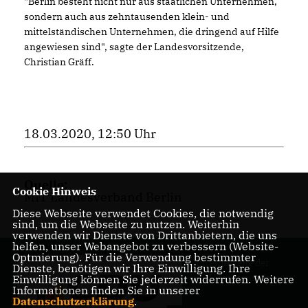
"Berlin besteht nicht nur aus staatlichen Unternehmen,
sondern auch aus zehntausenden klein- und
mittelständischen Unternehmen, die dringend auf Hilfe
angewiesen sind", sagte der Landesvorsitzende,
Christian Gräff.
18.03.2020, 12:50 Uhr
Quelle:
Cookie Hinweis
MIT Landesverband Berlin
Diese Webseite verwendet Cookies, die notwendig
sind, um die Webseite zu nutzen. Weiterhin
verwenden wir Dienste von Drittanbietern, die uns
helfen, unser Webangebot zu verbessern (Website-
Optmierung). Für die Verwendung bestimmter
Internetseite der
Dienste, benötigen wir Ihre Einwilligung. Ihre
CDU Lichtenrade
Einwilligung können Sie jederzeit widerrufen. Weitere
Informationen finden Sie in unserer
Datenschutzerklärung
.