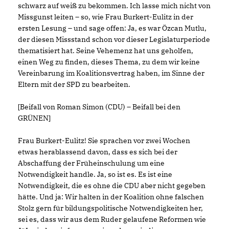
schwarz auf weiß zu bekommen. Ich lasse mich nicht von
Missgunst leiten – so, wie Frau Burkert-Eulitz in der
ersten Lesung – und sage offen: Ja, es war Özcan Mutlu,
der diesen Missstand schon vor dieser Legislaturperiode
thematisiert hat. Seine Vehemenz hat uns geholfen,
einen Weg zu finden, dieses Thema, zu dem wir keine
Vereinbarung im Koalitionsvertrag haben, im Sinne der
Eltern mit der SPD zu bearbeiten.
[Beifall von Roman Simon (CDU) – Beifall bei den
GRÜNEN]
Frau Burkert-Eulitz! Sie sprachen vor zwei Wochen
etwas herablassend davon, dass es sich bei der
Abschaffung der Früheinschulung um eine
Notwendigkeit handle. Ja, so ist es. Es ist eine
Notwendigkeit, die es ohne die CDU aber nicht gegeben
hätte. Und ja: Wir halten in der Koalition ohne falschen
Stolz gern für bildungspolitische Notwendigkeiten her,
sei es, dass wir aus dem Ruder gelaufene Reformen wie