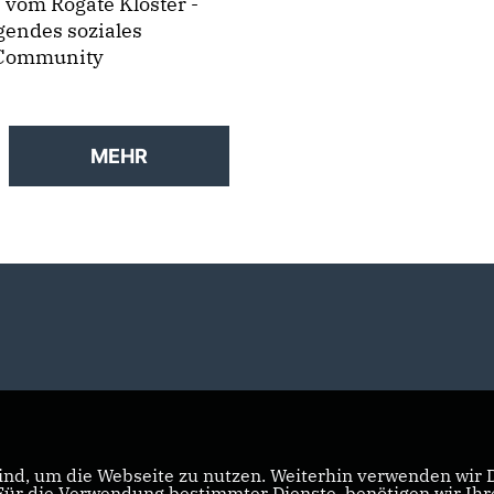
 vom Rogate Kloster -
gendes soziales
-Community
MEHR
nd, um die Webseite zu nutzen. Weiterhin verwenden wir Di
r die Verwendung bestimmter Dienste, benötigen wir Ihre 