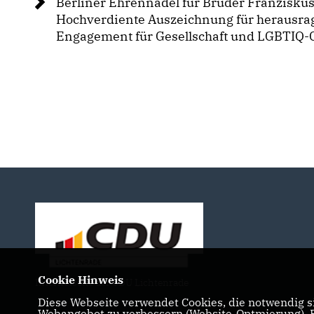
Berliner Ehrennadel für Bruder Franziskus
Hochverdiente Auszeichnung für herausra
Engagement für Gesellschaft und LGBTIQ
Cookie Hinweis
Internetseite der CDU Lichtenrade
Diese Webseite verwendet Cookies, die notwendig si
Webangebot zu verbessern (Website-Optmierung). Fü